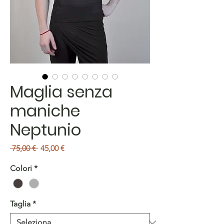
Maglia senza
maniche
Neptunio
Prezzo
Prezzo
 75,00 € 
45,00 €
regolare
scontato
Colori
*
Taglia
*