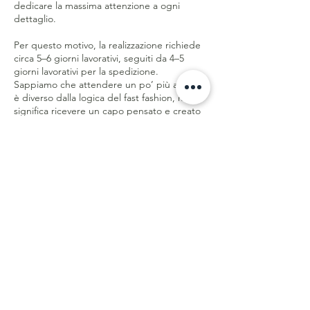
dedicare la massima attenzione a ogni
dettaglio.
Per questo motivo, la realizzazione richiede
circa 5–6 giorni lavorativi, seguiti da 4–5
giorni lavorativi per la spedizione.
Sappiamo che attendere un po’ più a lungo
è diverso dalla logica del fast fashion, ma
significa ricevere un capo pensato e creato
appositamente per te, con rispetto per le
persone, la qualità e il pianeta.
Meno sprechi. Più qualità. Creato con
consapevolezza.
Servizio Clienti
Spedizioni & Ritorni