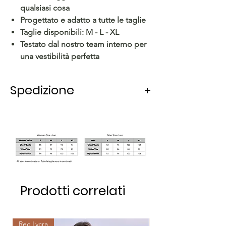
qualsiasi cosa
Progettato e adatto a tutte le taglie
Taglie disponibili: M - L - XL
Testato dal nostro team interno per
una vestibilità perfetta
Spedizione
Spedizione in Italia impiega 5-6 giorni
lavorativi.
Per la spedizione all'estero, i tempi di
consegna variano a seconda dello
stato.
Prodotti correlati
Rec Lycra
Rec Lycra