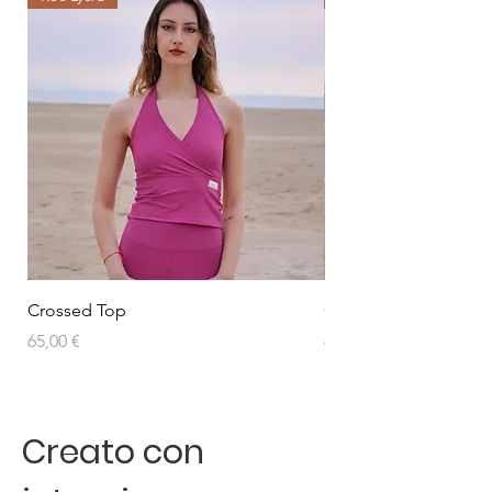
Crossed Top
Crossed Top
Prezzo
Prezzo
65,00 €
65,00 €
Creato con