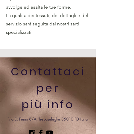
avvolge ed esalta le tue forme.
La qualità dei tessuti, dei dettagli e del
servizio sarà seguita dai nostri sarti
specializzati.
Contattaci
per
più info
Via E. Fermi 8/A, Trebaseleghe 35010 PD Italia