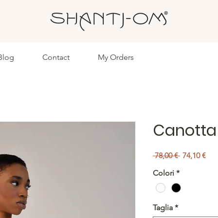
Blog
Contact
My Orders
Canotta 
Prezzo
Pre
 78,00 € 
74,10 €
regolare
sco
Colori
*
Taglia
*