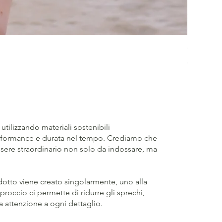
Crossed 
Prezzo
65,00 €
utilizzando materiali sostenibili
performance e durata nel tempo. Crediamo che
ere straordinario non solo da indossare, ma
dotto viene creato singolarmente, uno alla
proccio ci permette di ridurre gli sprechi,
 attenzione a ogni dettaglio.