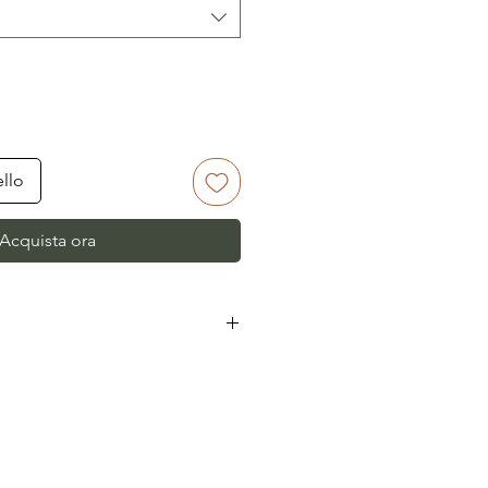
ello
Acquista ora
lia richiede 5-6 giorni
ll'estero i tempi di consegna
dello stato.