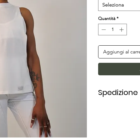
Seleziona
Quantità
*
Aggiungi al carr
Spedizione
La spedizione in Ita
lavorativi.
Per le spedizioni a
variano a seconda 