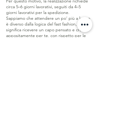
Per questo motivo, la realizzazione richiede
circa 5–6 giorni lavorativi, seguiti da 4–5
giorni lavorativi per la spedizione.
Sappiamo che attendere un po’ più a lungo
è diverso dalla logica del fast fashion, ma
significa ricevere un capo pensato e creato
appositamente per te, con rispetto per le
persone, la qualità e il pianeta.
Meno sprechi. Più qualità. Creato con
consapevolezza.
Servizio Clienti
Spedizioni & Ritorni
Store Policy
E-Gift Card