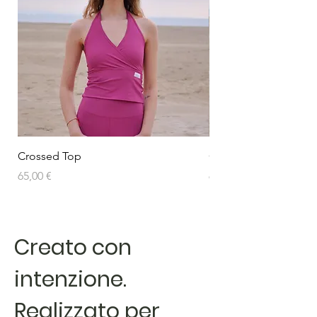
Crossed Top
Crossed Top
Prezzo
Prezzo
65,00 €
65,00 €
Creato con
intenzione.
Realizzato per