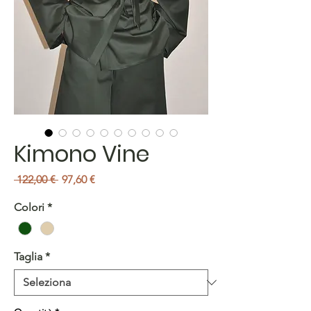
Kimono Vine
Prezzo
Prezzo
 122,00 € 
97,60 €
regolare
scontato
Colori
*
Taglia
*