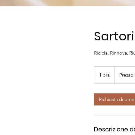
Sartor
Ricicla, Rinnova, Riu
Prezzo
variabile
1 ora
1
Prezzo 
o
r
Richiesta di pre
Descrizione de