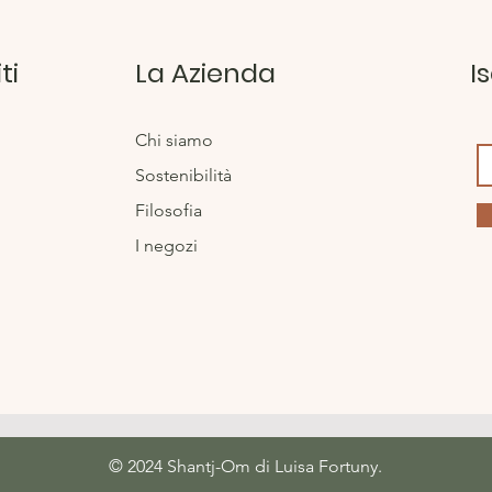
ti
La Azienda
I
Chi siamo
Sostenibilità
Filosofia
I negozi
© 2024 Shantj-Om di Luisa Fortuny.