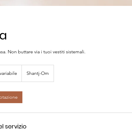
ia
sa. Non buttare via i tuoi vestiti sistemali.
variabile
Shantj-Om
notazione
l servizio