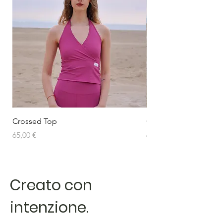
Crossed Top
Crossed Top
Prezzo
Prezzo
65,00 €
65,00 €
Creato con
intenzione.