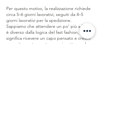
Per questo motivo, la realizzazione richiede
circa 5–6 giorni lavorativi, seguiti da 4–5
giorni lavorativi per la spedizione.
Sappiamo che attendere un po’ più a lungo
è diverso dalla logica del fast fashion, ma
significa ricevere un capo pensato e creato
appositamente per te, con rispetto per le
persone, la qualità e il pianeta.
Meno sprechi. Più qualità. Creato con
consapevolezza.
Servizio Clienti
Spedizioni & Ritorni
Store Policy