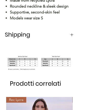
Made from recycled Lycra
Rounded neckline & sleek design
Supportive, second-skin feel
Models wear size S
Shipping
Shipping in Italy takes 5-6 working
days.
For shipping abroad, the delivery time
varies depending on the state.
Prodotti correlati
Rec Lycra
Rec Lycra