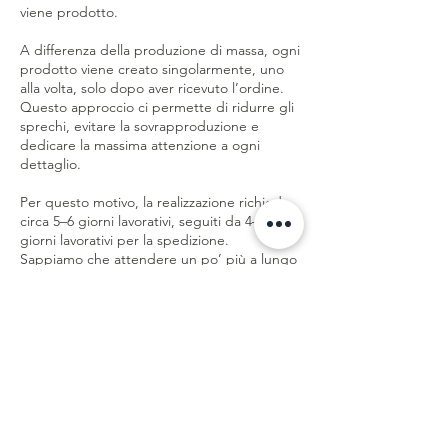
viene prodotto.
A differenza della produzione di massa, ogni
prodotto viene creato singolarmente, uno
alla volta, solo dopo aver ricevuto l’ordine.
Questo approccio ci permette di ridurre gli
sprechi, evitare la sovrapproduzione e
dedicare la massima attenzione a ogni
dettaglio.
Per questo motivo, la realizzazione richiede
circa 5–6 giorni lavorativi, seguiti da 4–5
giorni lavorativi per la spedizione.
Sappiamo che attendere un po’ più a lungo
è diverso dalla logica del fast fashion, ma
significa ricevere un capo pensato e creato
appositamente per te, con rispetto per le
persone, la qualità e il pianeta.
Meno sprechi. Più qualità. Creato con
consapevolezza.