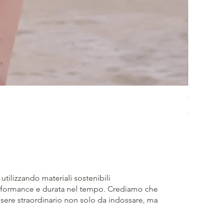
Crossed 
Prezzo
65,00 €
utilizzando materiali sostenibili
performance e durata nel tempo. Crediamo che
ere straordinario non solo da indossare, ma