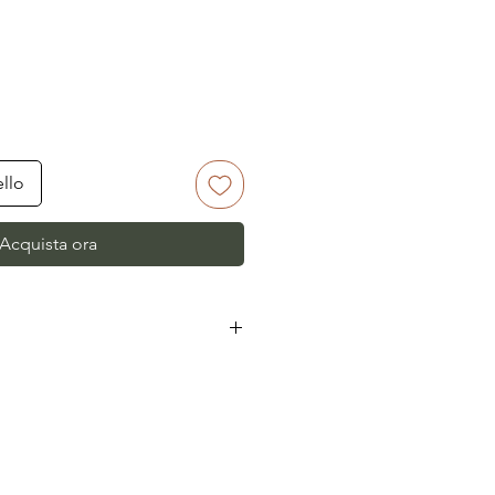
ello
Acquista ora
lia avviene in 5-6 giorni
all'estero il tempo di consegna
da dello stato.