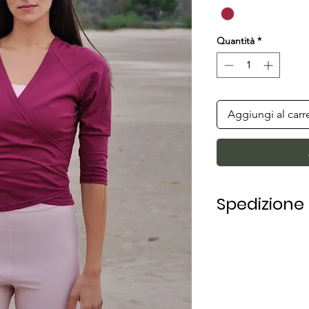
Quantità
*
Aggiungi al carr
Spedizione
La spedizione in Ita
lavorativi.
Per la spedizione 
è variabile a secon